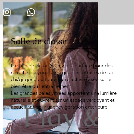
Salle de classe
La salle de classe (60 m2) est parfaite pour des
retraites de yoga, ainsi que des retraites de tai-
chi/qi-gong ou toute autre activité axée sur le
bien-être ou l'entraînement.
Les grandes baies vitrées apportent une lumière
naturelle et ouvrent sur un espace verdoyant et
Play &
accueillant pour une revigoration extérieure.