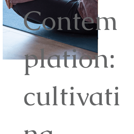
Contem
plation:
cultivati
ng