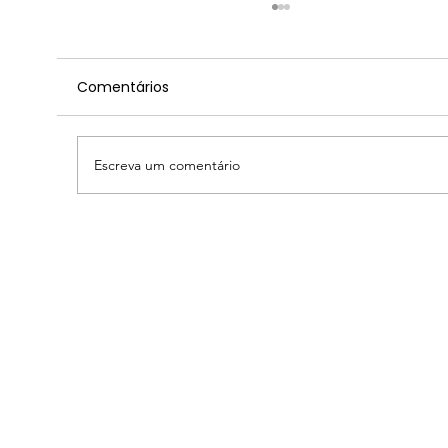
Comentários
Escreva um comentário
2026 PORTUGAL WOMEN`S RETREAT -
PSYCHIC KINDERGARTEN