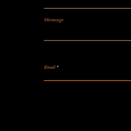
a
Message
Newsletter
Email
ENTO
RNAL N.º
L